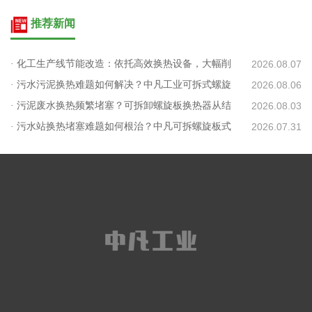
推荐新闻
· 化工生产线节能改造：依托高效换热设备，大幅削
2026.08.07
减蒸汽消耗
· 污水污泥换热难题如何解决？中凡工业可拆式螺旋
2026.08.06
板给出低碳方案
· 污泥废水换热频繁堵塞？可拆卸螺旋板换热器从结
2026.08.03
构解决清洗难题
· 污水站换热堵塞难题如何根治？中凡可拆螺旋板式
2026.07.31
换热器适配污泥处理工况