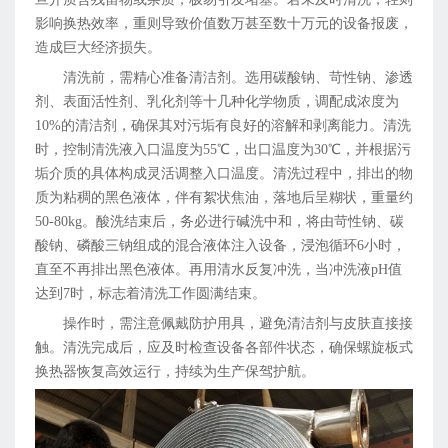
影响换热效率，重则导致价值数万甚至数十万元的设备报废，
造成巨大经济损失。
清洗前，需精心准备清洁剂。选用碳酸钠、苛性钠、渗透
剂、表面活性剂、乳化剂等十几种化学物质，调配成浓度为
10%的清洁剂，确保其对污垢有良好的溶解和剥离能力。清洗
时，控制清洗液入口温度为55℃，出口温度为30℃，并根据污
垢介质的具体构成灵活调整入口温度。清洗过程中，排出的物
质为粘稠的黑色液体，伴有絮状焦油，落地后呈糊状，重量约
50-80kg。酸洗结束后，务必进行碱洗中和，将由苛性钠、碳
酸钠、磷酸三钠组成的混合液体注入设备，浸泡循环6小时，
直至不再排出黑色液体。再用清水反复冲洗，当冲洗液pH值
达到7时，标志着清洗工作圆满结束。
操作时，需注意佩戴防护用具，避免清洁剂与皮肤直接接
触。清洗完成后，应及时检查设备各部件状态，确保螺旋板式
换热器恢复高效运行，持续为生产保驾护航。