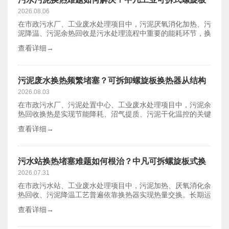
给出低碳方案
2026.08.06
在市政污水厂、工业废水处理项目中，污泥厌氧消化加热、污
泥降温、污泥余热回收是污水处理流程中重要的能耗环节，换
热器作为热量
查看详细→
污泥废水换热频繁堵塞？可拆卸螺旋板换热器从结构
解决清洗难题
2026.08.03
在市政污水厂、污泥处置中心、工业废水处理项目中，污泥余
热回收换热是实现节能降耗、沼气提质、污泥干化温控的关键
工艺。但大量
查看详细→
污水站换热堵塞难题如何根治？中凡可拆螺旋板式换
热器适配污泥处理工况
2026.07.31
在市政污水站、工业废水处理项目中，污泥加热、厌氧消化余
热回收、污泥降温工艺普遍依靠换热器实现热量交换。长期运
行中，换热设
查看详细→