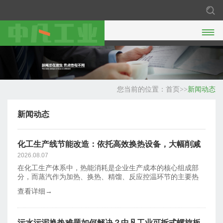

您当前的位置：
首页
>>
新闻动态
新闻动态
化工生产线节能改造：依托高效换热设备，大幅削减
蒸汽消耗
2026.08.07
在化工生产体系中，热能消耗是企业生产成本的核心组成部
分，而蒸汽作为加热、换热、精馏、反应控温环节的主要热
源，占据了化工车
查看详细→
污水污泥换热难题如何解决？中凡工业可拆式螺旋板