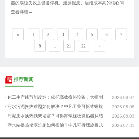
器的腐蚀失效是设备停机、泄漏报废、运维成本高的核心问
题。很多企业
查看详细→
«
1
2
3
4
5
6
7
8
...
21
22
»
推荐新闻
· 化工生产线节能改造：依托高效换热设备，大幅削
2026.08.07
减蒸汽消耗
· 污水污泥换热难题如何解决？中凡工业可拆式螺旋
2026.08.06
板给出低碳方案
· 污泥废水换热频繁堵塞？可拆卸螺旋板换热器从结
2026.08.03
构解决清洗难题
· 污水站换热堵塞难题如何根治？中凡可拆螺旋板式
2026.07.31
换热器适配污泥处理工况