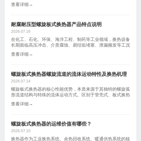
行业。余热介质
查看详细→
耐腐耐压型螺旋板式换热器产品特点说明
2026.07.16
在化工、石化、环保、海洋工程、制药等工业领域，换热设备
长期面临高压冲击、介质腐蚀、易结垢堵塞、泄漏频发等工况
难题，传统管
查看详细→
螺旋板式换热器螺旋流道的流体运动特性及换热机理
分析
2026.07.14
螺旋板式换热器的核心性能优势，本质来源于其独特的螺旋弧
形流道结构与特殊的流体运动方式。区别于管壳式、板式换热
器的直线直流
查看详细→
螺旋板式换热器的运维价值有哪些？
2026.07.10
换热器作为工业换热系统、余热回收系统、暖通供热系统的核