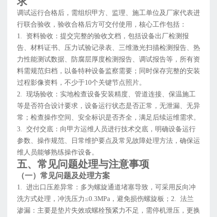
求
调试运行合格后，需组织甲方、监理、施工单位及厂家代表进
行联合验收，验收合格后方可交付使用，核心工作包括：
1. 资料验收：提交完整的验收文档，包括设备出厂检测报
告、材料证书、压力试验记录表、三维激光扫描检测报告、热
力性能测试数据、防腐层厚度检测报告、调试报告等，所有资
料需规范归档，以备特种设备监察需要；同时保存完整的安装
过程影像资料，不少于10个关键节点照片。
2. 现场验收：实地检查设备安装精度、管道连接、保温施工
等是否符合设计要求，设备运行状态是否正常，无泄漏、无异
常；检查操作空间、安全标识是否齐全，满足后续运维需求。
3. 交付交底：向甲方运维人员进行技术交底，明确设备运行
参数、操作规范、日常维护要点及常见故障处理方法，确保运
维人员能够熟练操作设备。
五、常见问题处理与注意事项
（一）常见问题及处理方案
1. 进出口压差异常：多为螺旋通道堵塞导致，可采用反向冲
洗方式处理，冲洗压力≤0.3MPa，避免损伤螺旋板；2. 法兰
渗漏：主要是垫片失效或螺栓预紧力不足，需停机泄压，更换