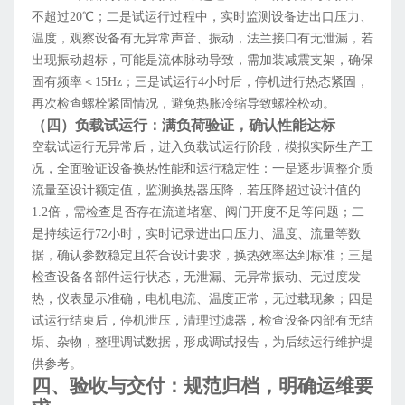
不超过20℃；二是试运行过程中，实时监测设备进出口压力、
温度，观察设备有无异常声音、振动，法兰接口有无泄漏，若
出现振动超标，可能是流体脉动导致，需加装减震支架，确保
固有频率＜15Hz；三是试运行4小时后，停机进行热态紧固，
再次检查螺栓紧固情况，避免热胀冷缩导致螺栓松动。
（四）负载试运行：满负荷验证，确认性能达标
空载试运行无异常后，进入负载试运行阶段，模拟实际生产工
况，全面验证设备换热性能和运行稳定性：一是逐步调整介质
流量至设计额定值，监测换热器压降，若压降超过设计值的
1.2倍，需检查是否存在流道堵塞、阀门开度不足等问题；二
是持续运行72小时，实时记录进出口压力、温度、流量等数
据，确认参数稳定且符合设计要求，换热效率达到标准；三是
检查设备各部件运行状态，无泄漏、无异常振动、无过度发
热，仪表显示准确，电机电流、温度正常，无过载现象；四是
试运行结束后，停机泄压，清理过滤器，检查设备内部有无结
垢、杂物，整理调试数据，形成调试报告，为后续运行维护提
供参考。
四、验收与交付：规范归档，明确运维要