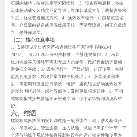
石墨缠绕垫，按标准重新紧固螺栓；3. 设备振动超标：多由
流体脉动或安装精度不足导致，可加装减震支架，调整设备水
平度，优化管道连接方式；4. 换热效率偏低：可能是流道堵
塞、介质流向错误或保温效果不佳，需清理流道、纠正介质流
向，修补保温层。
（二）核心注意事项
1. 安装调试全过程需严格遵循设备厂家说明书和GB/T
28712、TSG 21-2025等相关标准，严禁违规操作；2. 吊装、
压力试验等关键环节需由专业人员操作，做好安全防护措施，
避免安全事故；3. 设备运行时，严禁超温、超压使用，实时
监测各项参数，发现异常立即停机处理；4. 安装调试完成
后，需定期对设备进行清洗、维护，避免结垢影响换热效率，
定期检测密封件、螺栓等部件，及时更换损坏部件；5. 可拆
式螺旋板式换热器需预留检修空间，便于后续拆卸清洗和维
护。
六、结语
螺旋板式换热器的安装调试是一项系统性工程，涉及基础验
收、吊装就位、管道连接、压力试验、试运行等多个环节，每
个环节的操作规范性都直接影响设备的运行稳定性和使用寿