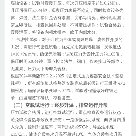
腐蚀设备；试验时缓慢升压，每次升压幅度不超过0.2MPa，
升压后保压≥30分钟，观察压力表是否稳定，同时检查设备壳
体、焊缝、法兰接口是否有渗漏、变形等情况，若出现泄漏，
需立即泄压，排查原因并处理，不可带压操作；试验合格后，
缓慢泄压，将设备内积水排净，吹干内部水分。
2. 气密性试验：对于介质为气体或易燃易爆、腐蚀性介质的
工况，需进行气密性试验，优先采用氦质谱检漏，灵敏度达
1×10⁻⁹Pa·m³/s，确保无泄漏；试验压力为设计压力的1.05倍，
保压时间≥30分钟，重点检查法兰、阀门、仪表接口等部位，
无泄漏、压力无下降即为合格。
根据2024年新版TSG 21-2025《固定式压力容器安全技术监察
规程》，所有螺旋板式换热器安装完成后必须进行三维激光扫
描检测，确保设备形变率＜0.1%，试验过程需做好详细记
录，由监理签字确认，存档备查。
（三）空载试运行：逐步升温，排查运行异常
压力试验合格后，进行空载试运行，重点检查设备运行状态，
避免骤冷骤热导致设备损伤：一是缓慢启动系统，向设备内通
入介质，控制升温速率，蒸汽系统≤25℃/h，导热油系统
≤15℃/h，液体介质每次升温不超过10℃，气体介质每次升温