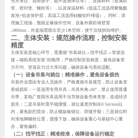
光水准仪、扭矩扳手、超声波测厚仪等）、连接材料（金属软
管、密封垫、螺栓等），以及保温材料（低温工况选用聚氨酯
发泡+铝皮保护层，高温工况选用硅酸铝纤维毯）。同时，清
理施工现场，预留足够操作空间，设备外廓距墙壁需
≥800mm，外盖端需留出至少1米空间，便于后续拆卸维护。
二、主体安装：规范操作流程，控制安装
精度
主体安装是核心环节，需遵循“吊装就位→找平找正→管道连
接→辅助系统安装”的顺序，严格控制安装精度，避免设备受
力不均、管道应力过大等问题，确保设备与系统适配。
（一）设备吊装与就位：精准操作，避免设备损伤
吊装作业需由专业人员操作，严格遵循吊装规范，防止设备变
形或损坏：一是选用专用吊具，吊具夹角≤60°，禁止使用普通
吊带，某电厂曾因吊具选用不当导致设备壳体变形，造成经济
损失；二是吊装时需平稳缓慢，就位速度控制在0.5m/min以
内，避免剧烈晃动，防止螺旋板错位、焊缝开裂；三是就位时
对准地脚螺栓位置，缓慢下放，确保设备重心与基础中心重
合，避免偏斜。
（二）找平找正：精准校准，保障设备运行稳定