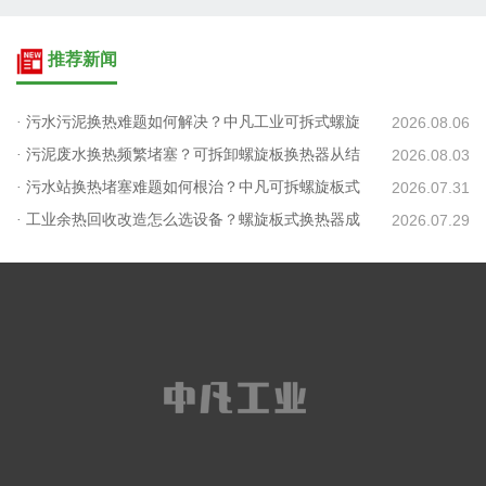
推荐新闻
· 污水污泥换热难题如何解决？中凡工业可拆式螺旋
2026.08.06
板给出低碳方案
· 污泥废水换热频繁堵塞？可拆卸螺旋板换热器从结
2026.08.03
构解决清洗难题
· 污水站换热堵塞难题如何根治？中凡可拆螺旋板式
2026.07.31
换热器适配污泥处理工况
· 工业余热回收改造怎么选设备？螺旋板式换热器成
2026.07.29
主流节能装备