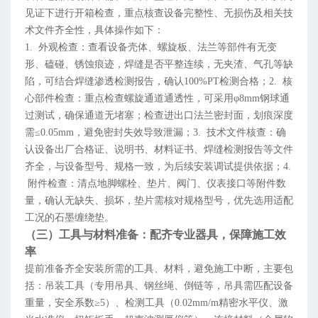
见证下进行开箱检查，重点核查设备完整性、无损伤及相关技
术文件齐全性，具体操作如下：
1. 外观检查：查看设备壳体、螺旋板、法兰等部件有无变
形、磕碰、锈蚀痕迹，焊缝是否平整连续，无夹渣、气孔等缺
陷，可结合焊缝渗透检测报告，确认100%PT检测合格；2. 核
心部件检查：重点检查螺旋通道通透性，可采用φ8mm钢球通
过测试，确保通道无堵塞；检查进出口法兰密封面，划痕深度
需≤0.05mm，避免密封失效导致泄漏；3. 技术文件核查：确
认设备出厂合格证、说明书、材料证书、焊缝检测报告等文件
齐全，与设备型号、规格一致，为后续安装调试提供依据；4.
附件检查：清点地脚螺栓、垫片、阀门、仪表接口等附件数
量，确认无缺失、损坏，垫片需核对规格型号，优先选用适配
工况的石墨缠绕垫。
（三）工具与材料准备：配齐专业器具，保障施工效
率
提前准备齐全安装所需的工具、材料，避免施工中断，主要包
括：吊装工具（专用吊具、钢丝绳、倒链等，吊具需匹配设备
重量，安全系数≥5）、检测工具（0.02mm/m精密水平仪、激