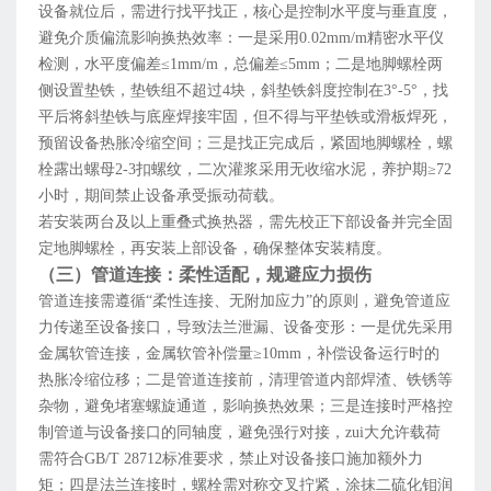
设备就位后，需进行找平找正，核心是控制水平度与垂直度，
避免介质偏流影响换热效率：一是采用0.02mm/m精密水平仪
检测，水平度偏差≤1mm/m，总偏差≤5mm；二是地脚螺栓两
侧设置垫铁，垫铁组不超过4块，斜垫铁斜度控制在3°-5°，找
平后将斜垫铁与底座焊接牢固，但不得与平垫铁或滑板焊死，
预留设备热胀冷缩空间；三是找正完成后，紧固地脚螺栓，螺
栓露出螺母2-3扣螺纹，二次灌浆采用无收缩水泥，养护期≥72
小时，期间禁止设备承受振动荷载。
若安装两台及以上重叠式换热器，需先校正下部设备并完全固
定地脚螺栓，再安装上部设备，确保整体安装精度。
（三）管道连接：柔性适配，规避应力损伤
管道连接需遵循“柔性连接、无附加应力”的原则，避免管道应
力传递至设备接口，导致法兰泄漏、设备变形：一是优先采用
金属软管连接，金属软管补偿量≥10mm，补偿设备运行时的
热胀冷缩位移；二是管道连接前，清理管道内部焊渣、铁锈等
杂物，避免堵塞螺旋通道，影响换热效果；三是连接时严格控
制管道与设备接口的同轴度，避免强行对接，zui大允许载荷
需符合GB/T 28712标准要求，禁止对设备接口施加额外力
矩；四是法兰连接时，螺栓需对称交叉拧紧，涂抹二硫化钼润