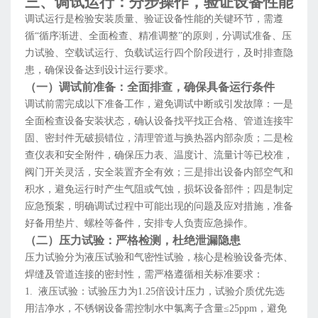
三、调试运行：分步操作，验证设备性能
调试运行是检验安装质量、验证设备性能的关键环节，需遵
循“循序渐进、全面检查、精准调整”的原则，分调试准备、压
力试验、空载试运行、负载试运行四个阶段进行，及时排查隐
患，确保设备达到设计运行要求。
（一）调试前准备：全面排查，确保具备运行条件
调试前需完成以下准备工作，避免调试中断或引发故障：一是
全面检查设备安装状态，确认设备找平找正合格、管道连接牢
固、密封件无破损错位，清理管道与换热器内部杂质；二是检
查仪表和安全附件，确保压力表、温度计、流量计等已校准，
阀门开关灵活，安全装置齐全有效；三是排出设备内部空气和
积水，避免运行时产生气阻或气蚀，损坏设备部件；四是制定
应急预案，明确调试过程中可能出现的问题及应对措施，准备
好备用垫片、螺栓等备件，安排专人负责应急操作。
（二）压力试验：严格检测，杜绝泄漏隐患
压力试验分为液压试验和气密性试验，核心是检验设备壳体、
焊缝及管道连接的密封性，需严格遵循相关标准要求：
1. 液压试验：试验压力为1.25倍设计压力，试验介质优先选
用洁净水，不锈钢设备需控制水中氯离子含量≤25ppm，避免