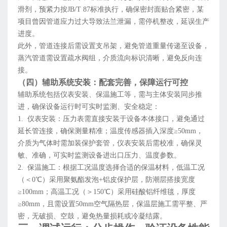
滑剂，预紧力按JB/T 87标准执行，确保密封面贴合紧密，某
项目曾因管道应力过大导致法兰泄漏，需停机整改，延误生产
进度。
此外，管道连接后需设置支吊架，避免管道重量传递至设备，
蒸汽管道需设置疏水阀组，介质流向标识清晰，避免反向连
接。
（四）辅助系统安装：配套完善，保障运行可控
辅助系统包括仪表安装、保温施工等，需与主体安装同步推
进，确保设备运行时可实时监测、安全稳定：
1. 仪表安装：压力表需直接安装于设备本体接口，避免通过
延长管连接，确保测量精准；温度传感器插入深度≥50mm，
介质为气体时需加装保护套管，仪表安装后需校准，确保灵
敏、准确，可实时监测设备进出口压力、温度参数。
2. 保温施工：根据工况温度选择合适的保温材料，低温工况
（＜0℃）采用聚氨酯发泡+铝皮保护层，防潮层搭接宽度
≥100mm；高温工况（＞150℃）采用硅酸铝纤维毯，厚度
≥80mm，且需设置50mm空气隔热层，保温层施工需平整、严
密，无破损、空鼓，避免热量损耗或冷凝结露。