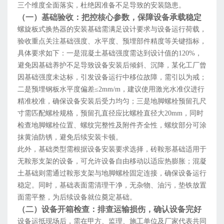
三个维度全面落实，杜绝因准备不足导致的安装隐患。
（一）基础验收：把控核心参数，保障设备承载稳定
螺旋板式换热器的安装基础需满足设计要求与设备运行荷载，
验收重点关注基础强度、水平度、预埋部件精度等关键指标，
具体要求如下：一是混凝土基础强度需达到设计值的120%，
避免因基础养护不足导致设备安装后倾斜、沉降，某化工厂曾
因基础强度未达标，引发设备运行中移位故障，需引以为戒；
二是预埋钢板水平度偏差≤2mm/m，建议使用激光水准仪进行
精准校准，确保设备安装后受力均匀；三是地脚螺栓预留孔尺
寸需匹配螺栓规格，预留孔直径应比螺栓直径大20mm，同时
检查地脚螺栓位置、螺纹完整性及附件齐全性，螺纹部分可涂
抹黄油防锈，避免后续安装卡顿。
此外，基础类型需根据设备安装要求选择，砖鞍形基础适用于
无鞍形支架的设备，可允许设备自由移动以适应热膨胀；混凝
土基础则需通过鞍形支架与地脚螺栓固定连接，确保设备运行
稳定。同时，基础表面需清理干净，无杂物、油污，垫铁放置
面需平整，为后续设备就位奠定基础。
（二）设备开箱检查：排查运输损伤，确认设备完好
设备运抵现场后，需在甲方、监理、施工单位及厂家代表共同